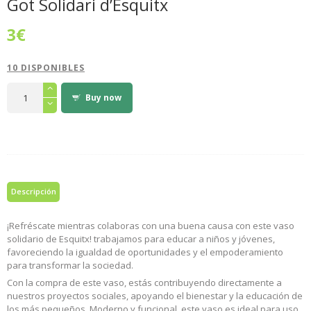
Got Solidari d’Esquitx
3
€
10 DISPONIBLES
Got
Solidari
Buy now
d'Esquitx
cantidad
Descripción
¡Refréscate mientras colaboras con una buena causa con este vaso
solidario de Esquitx! trabajamos para educar a niños y jóvenes,
favoreciendo la igualdad de oportunidades y el empoderamiento
para transformar la sociedad.
Con la compra de este vaso, estás contribuyendo directamente a
nuestros proyectos sociales, apoyando el bienestar y la educación de
los más pequeños. Moderno y funcional, este vaso es ideal para uso