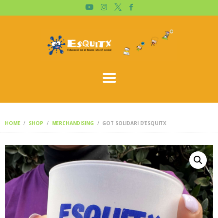
ESQUITX
QUIEN SOMOS?
TIENDA
CARRITO
CATALÀ
HOME
SHOP
MERCHANDISING
GOT SOLIDARI D’ESQUITX