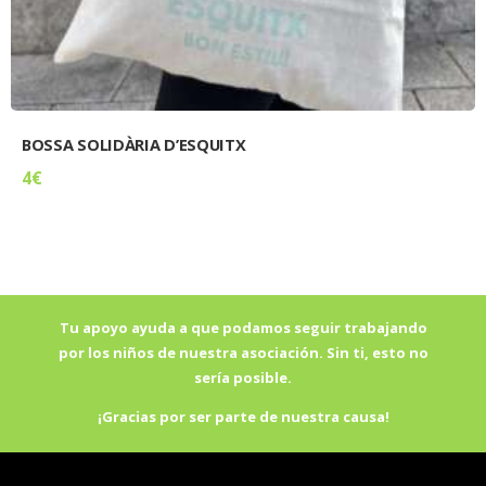
BOSSA SOLIDÀRIA D’ESQUITX
4
€
Tu apoyo ayuda a que podamos seguir trabajando
por los niños de nuestra asociación. Sin ti, esto no
sería posible.
¡Gracias por ser parte de nuestra causa!