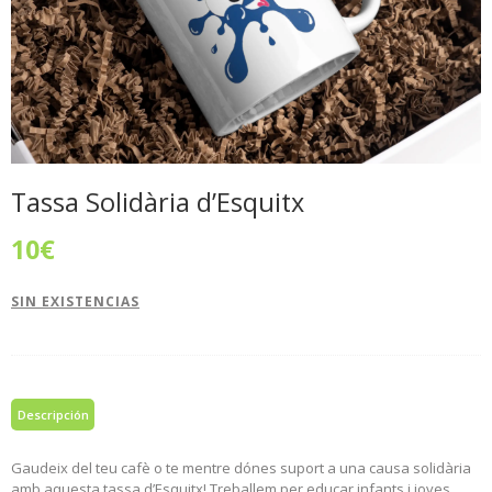
Tassa Solidària d’Esquitx
10
€
SIN EXISTENCIAS
Descripción
Gaudeix del teu cafè o te mentre dónes suport a una causa solidària
amb aquesta tassa d’Esquitx! Treballem per educar infants i joves,