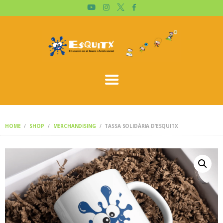
ESQUITX
QUIEN SOMOS?
TIENDA
CARRITO
CATALÀ
HOME
SHOP
MERCHANDISING
TASSA SOLIDÀRIA D’ESQUITX