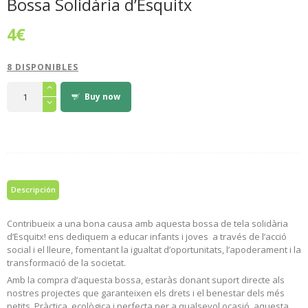
Bossa Solidària d’Esquitx
4
€
8 DISPONIBLES
Bossa
Solidària
Buy now
d'Esquitx
cantidad
Descripción
Contribueix a una bona causa amb aquesta bossa de tela solidària
d’Esquitx! ens dediquem a educar infants i joves a través de l’acció
social i el lleure, fomentant la igualtat d’oportunitats, l’apoderament i la
transformació de la societat.
Amb la compra d’aquesta bossa, estaràs donant suport directe als
nostres projectes que garanteixen els drets i el benestar dels més
petits. Pràctica, ecològica i perfecta per a qualsevol ocasió, aquesta