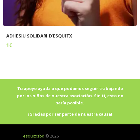
ADHESIU SOLIDARI D’ESQUITX
1
€
Tu apoyo ayuda a que podamos seguir trabajando
por los niños de nuestra asociación. Sin ti, esto no
sería posible.
¡Gracias por ser parte de nuestra causa!
esquitxsbd
© 2026